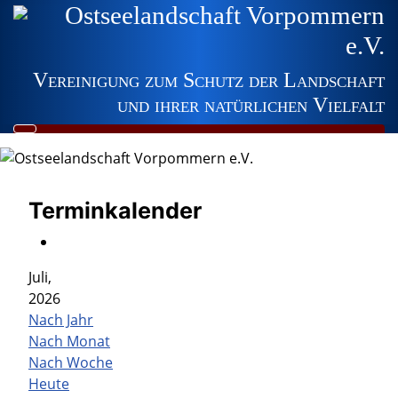
Ostseelandschaft Vorpommern
e.V.
Vereinigung zum Schutz der Landschaft
und ihrer natürlichen Vielfalt
Terminkalender
Juli,
2026
Nach Jahr
Nach Monat
Nach Woche
Heute