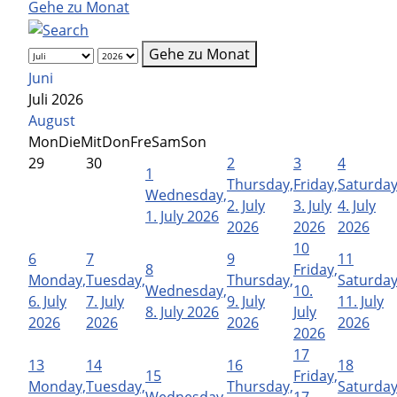
Gehe zu Monat
Gehe zu Monat
Juni
Juli 2026
August
Mon
Die
Mit
Don
Fre
Sam
Son
29
30
2
3
4
1
Thursday,
Friday,
Saturday
Wednesday,
2. July
3. July
4. July
1. July 2026
2026
2026
2026
10
6
7
9
11
8
Friday,
Monday,
Tuesday,
Thursday,
Saturday
Wednesday,
10.
6. July
7. July
9. July
11. July
8. July 2026
July
2026
2026
2026
2026
2026
17
13
14
16
18
15
Friday,
Monday,
Tuesday,
Thursday,
Saturday
Wednesday,
17.