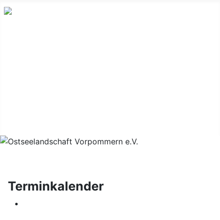
Ostseelandschaft
Vereinigung
zum Schutz
Vorpommern e.V.
der
Landschaft
und ihrer
natürlichen
Vielfalt
Terminkalender