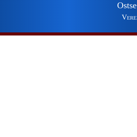
Ostse
Vere